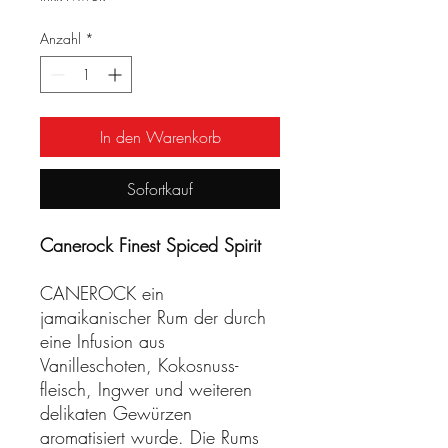
pro
1
Anzahl
*
Liter
In den Warenkorb
Sofortkauf
Canerock Finest Spiced Spirit
CANEROCK ein
jamaikanischer Rum der durch
eine Infusion aus
Vanilleschoten, Kokosnuss-
fleisch, Ingwer und weiteren
delikaten Gewürzen
aromatisiert wurde. Die Rums