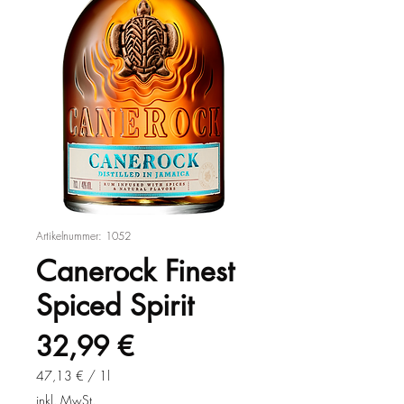
Artikelnummer: 1052
Canerock Finest
Spiced Spirit
Preis
32,99 €
47,13 €
/
1l
47,13 €
inkl. MwSt.