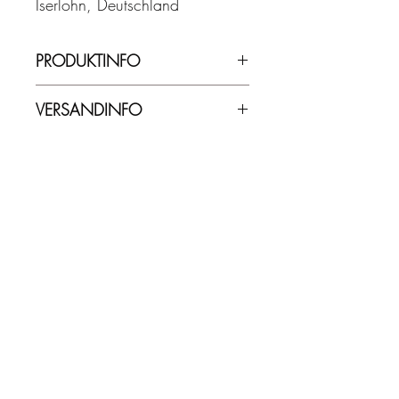
Iserlohn, Deutschland
PRODUKTINFO
40,00% Vol. - 0,70 l
VERSANDINFO
Lieferzeit ca. 2-5 Werktage.