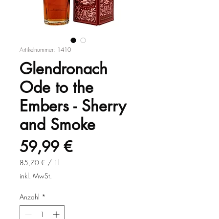
Artikelnummer: 1410
Glendronach
Ode to the
Embers - Sherry
and Smoke
Preis
59,99 €
85,70 €
/
1l
85,70 €
inkl. MwSt.
pro
1
Anzahl
*
Liter