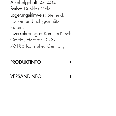
Alkoholgehalt:
48,40%
Farbe:
Dunkles Gold
Lagerungshinweis:
Stehend,
trocken und lichtgeschützt
lagern.
Inverkehrbringer:
Kammer-Kirsch
GmbH, Hardtstr. 35-37,
76185 Karlsruhe, Germany
PRODUKTINFO
48,40% Vol. - 0,70 l
VERSANDINFO
Lieferzeit ca. 2-5 Werktage.