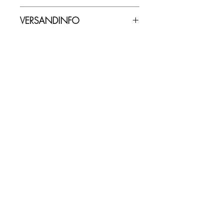
46,00% Vol. - 0,70 l
VERSANDINFO
Lieferzeit ca. 2-5 Werktage.