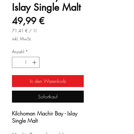
Islay Single Malt
Preis
49,99 €
71,41 €
/
1l
71,41 €
inkl. MwSt.
pro
1
Anzahl
*
Liter
In den Warenkorb
Sofortkauf
Kilchoman Machir Bay - Islay
Single Malt