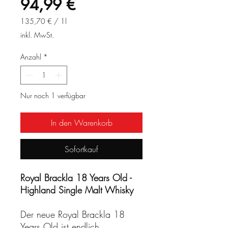
Sale-
94,99 €
Preis
135,70 €
/
1l
135,70 €
inkl. MwSt.
pro
1
Anzahl
*
Liter
Nur noch 1 verfügbar
In den Warenkorb
Sofortkauf
Royal Brackla 18 Years Old -
Highland Single Malt Whisky
Der neue Royal Brackla 18
Years Old ist endlich