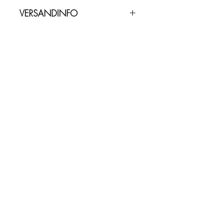
43,00% Vol. - 0,70 l
VERSANDINFO
Lieferzeit ca. 2-5 Werktage.