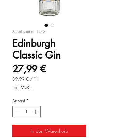
Artikelnummer: 1376
Edinburgh
Classic Gin
Preis
27,99 €
39,99 €
/
1l
39,99 €
inkl. MwSt.
pro
1
Anzahl
*
Liter
In den Warenkorb