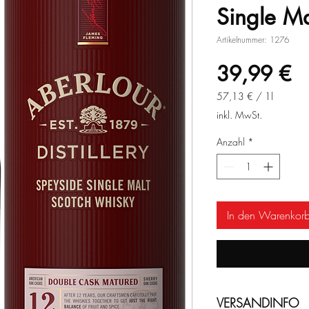
Single Ma
Artikelnummer: 1276
Pr
39,99 €
57,13 €
/
1l
57,13 €
inkl. MwSt.
pro
1
Anzahl
*
Liter
In den Warenkor
VERSANDINFO