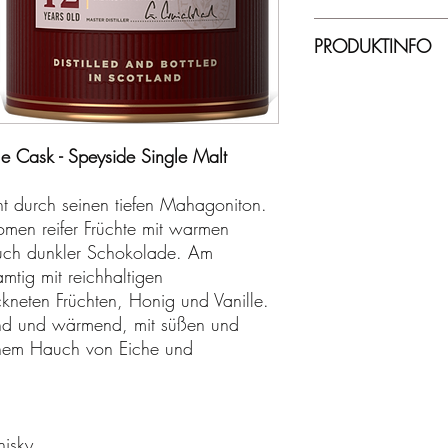
Lieferzeit ca. 2-
PRODUKTINFO
40,00% Vol. - 0,
e Cask - Speyside Single Malt
ht durch seinen tiefen Mahagoniton.
omen reifer Früchte mit warmen
ch dunkler Schokolade. Am
mtig mit reichhaltigen
neten Früchten, Honig und Vanille.
end und wärmend, mit süßen und
nem Hauch von Eiche und
isky