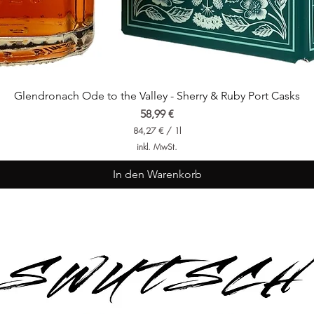
Glendronach Ode to the Valley - Sherry & Ruby Port Casks
Preis
58,99 €
84,27 €
/
1l
8
inkl. MwSt.
4
,
2
In den Warenkorb
7
€
p
r
o
1
L
i
t
e
r