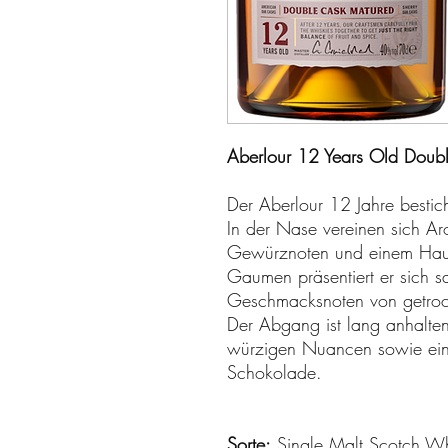
Aberlour 12 Years Old Doubl
Der Aberlour 12 Jahre bestic
In der Nase vereinen sich Ar
Gewürznoten und einem Hau
Gaumen präsentiert er sich sa
Geschmacksnoten von getrock
Der Abgang ist lang anhalt
würzigen Nuancen sowie ei
Schokolade.
Sorte:
Single Malt Scotch Wh