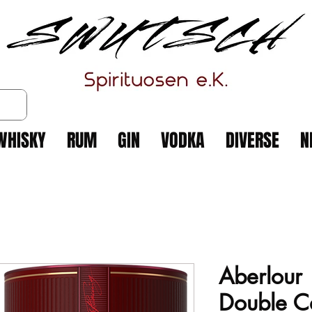
WHISKY
RUM
GIN
VODKA
DIVERSE
N
Aberlour
Double Ca