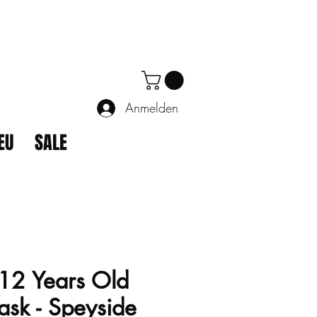
Anmelden
EU
SALE
 12 Years Old
sk - Speyside