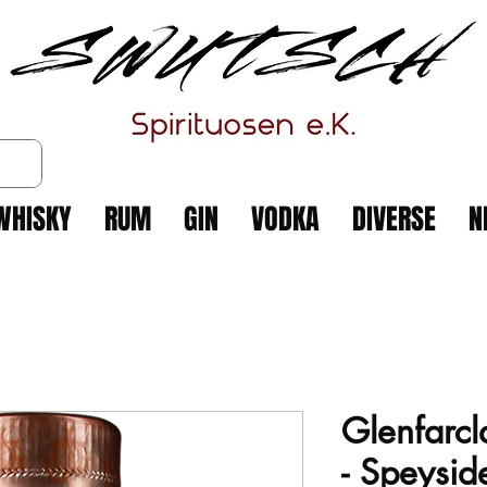
WHISKY
RUM
GIN
VODKA
DIVERSE
N
Glenfarcl
- Speysid