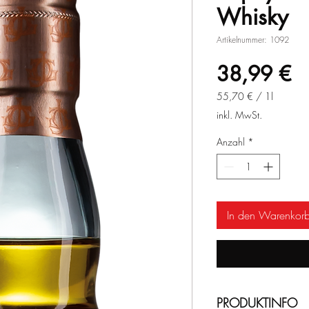
Whisky
Artikelnummer: 1092
Pr
38,99 €
55,70 €
/
1l
55,70 €
inkl. MwSt.
pro
1
Anzahl
*
Liter
In den Warenkor
PRODUKTINFO