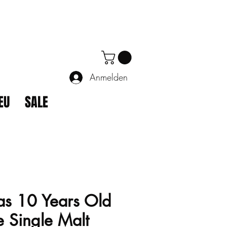
Anmelden
EU
SALE
as 10 Years Old
e Single Malt