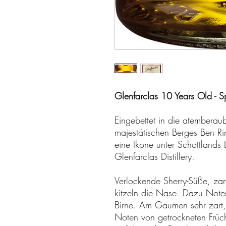
Glenfarclas 10 Years Old - 
Eingebettet in die atembera
majestätischen Berges Ben Ri
eine Ikone unter Schottlands 
Glenfarclas Distillery.
Verlockende Sherry-Süße, z
kitzeln die Nase. Dazu Note
Birne. Am Gaumen sehr zart, 
Noten von getrockneten Früch