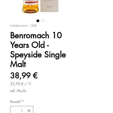
Artikelnummer: 1298
Benromach 10
Years Old -
Speyside Single
Malt
Preis
38,99 €
55,70 €
/
1l
55,70 €
inkl. MwSt.
pro
1
Anzahl
*
Liter