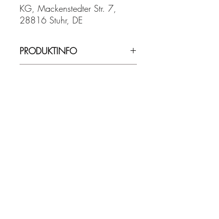
KG, Mackenstedter Str. 7,
28816 Stuhr, DE
PRODUKTINFO
43,00% Vol. - 0,70 l
VERSANDINFO
Lieferzeit ca. 2-5 Werktage.